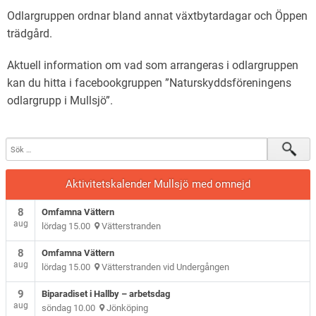
Verksamhetsberättelser och verksamhetsplaner
Odlargruppen ordnar bland annat växtbytardagar och Öppen
trädgård.
Aktuell information om vad som arrangeras i odlargruppen
kan du hitta i facebookgruppen ”Naturskyddsföreningens
odlargrupp i Mullsjö”.
Aktivitetskalender Mullsjö med omnejd
8
Omfamna Vättern
aug
lördag 15.00
Vätterstranden
8
Omfamna Vättern
aug
lördag 15.00
Vätterstranden vid Undergången
9
Biparadiset i Hallby – arbetsdag
aug
söndag 10.00
Jönköping