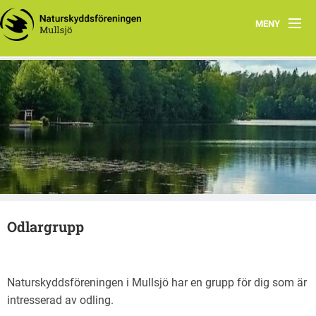
MENY
Hem
Naturskyddsföreningens kretswebb MULLSJÖ
Fladdermöss
Mullsjö
Granstugan
Kontakt
Styrelsen
Odlargrupp
Valberedning
Natursnokarna
Naturskyddsföreningen i Mullsjö har en grupp för dig som är
Odlargrupp
intresserad av odling.