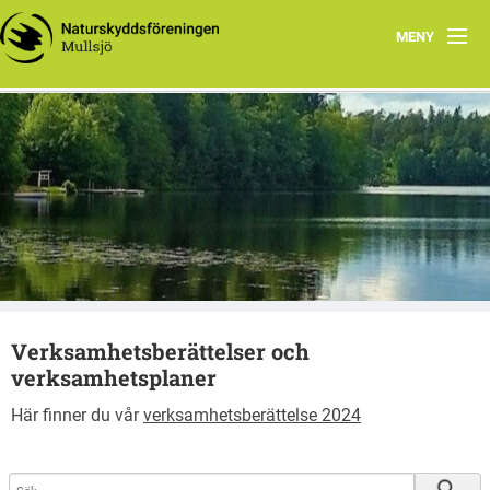
MENY
Hem
Naturskyddsföreningens kretswebb MULLSJÖ
Fladdermöss
Mullsjö
Granstugan
Kontakt
Styrelsen
Verksamhetsberättelser och
Valberedning
verksamhetsplaner
Natursnokarna
Här finner du vår
verksamhetsberättelse 2024
Odlargrupp