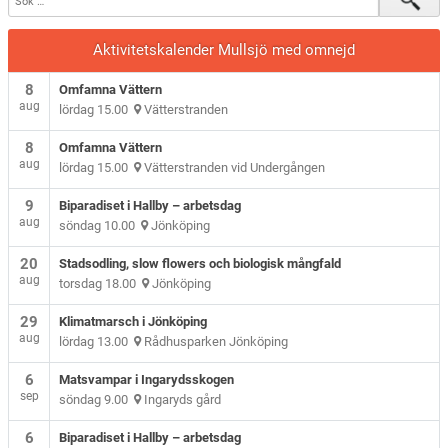
Verksamhetsberättelser och verksamhetsplaner
Aktivitetskalender Mullsjö med omnejd
8
Omfamna Vättern
aug
lördag 15.00
Vätterstranden
8
Omfamna Vättern
aug
lördag 15.00
Vätterstranden vid Undergången
9
Biparadiset i Hallby – arbetsdag
aug
söndag 10.00
Jönköping
20
Stadsodling, slow flowers och biologisk mångfald
aug
torsdag 18.00
Jönköping
29
Klimatmarsch i Jönköping
aug
lördag 13.00
Rådhusparken Jönköping
6
Matsvampar i Ingarydsskogen
sep
söndag 9.00
Ingaryds gård
6
Biparadiset i Hallby – arbetsdag