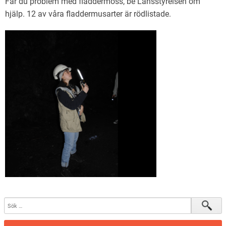
Får du problem med fladdermöss, be Länsstyrelsen om
Verksamhetsberättelser och verksamhetsplaner
hjälp. 12 av våra fladdermusarter är rödlistade.