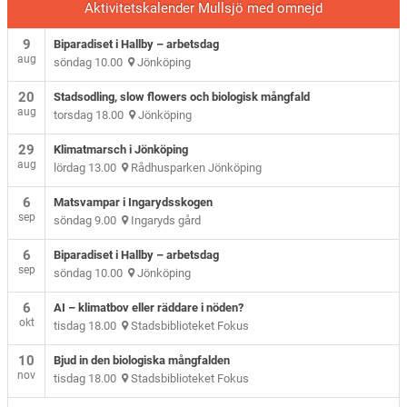
Aktivitetskalender Mullsjö med omnejd
9
Biparadiset i Hallby – arbetsdag
aug
söndag 10.00
Jönköping
20
Stadsodling, slow flowers och biologisk mångfald
aug
torsdag 18.00
Jönköping
29
Klimatmarsch i Jönköping
aug
lördag 13.00
Rådhusparken Jönköping
6
Matsvampar i Ingarydsskogen
sep
söndag 9.00
Ingaryds gård
6
Biparadiset i Hallby – arbetsdag
sep
söndag 10.00
Jönköping
6
AI – klimatbov eller räddare i nöden?
okt
tisdag 18.00
Stadsbiblioteket Fokus
10
Bjud in den biologiska mångfalden
nov
tisdag 18.00
Stadsbiblioteket Fokus