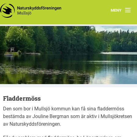
MENY
Hem
Naturskyddsföreningens kretswebb MULLSJÖ
Fladdermöss
Mullsjö
Granstugan
Kontakt
Styrelsen
Fladdermöss
Valberedning
Den som bor i Mullsjö kommun kan få sina fladdermöss
Natursnokarna
bestämda av Jouline Bergman som är aktiv i Mullsjökretsen
av Naturskyddsföreningen.
Odlargrupp